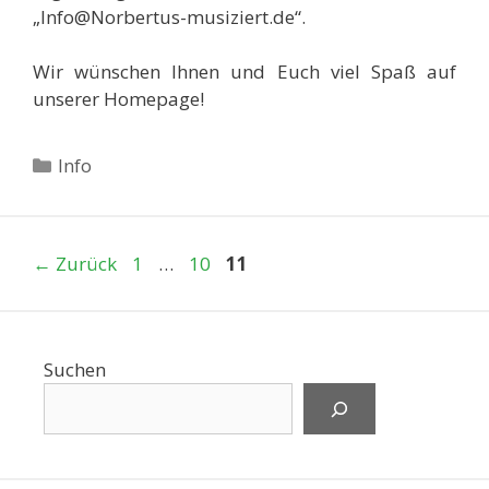
„Info@Norbertus-musiziert.de“.
Wir wünschen Ihnen und Euch viel Spaß auf
unserer Homepage!
Kategorien
Info
Seite
Seite
Seite
←
Zurück
1
…
10
11
Suchen