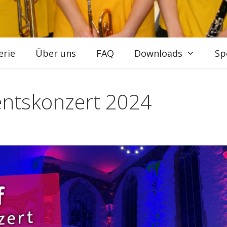
erie
Über uns
FAQ
Downloads
Sp
entskonzert 2024