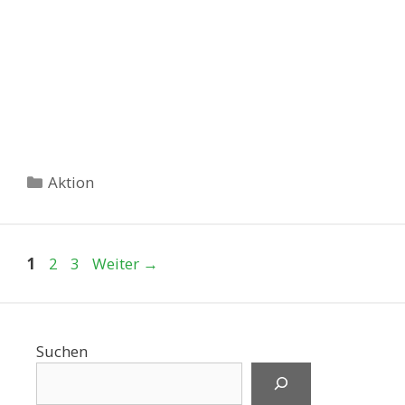
Kategorien
Aktion
Seite
Seite
Seite
1
2
3
Weiter
→
Suchen